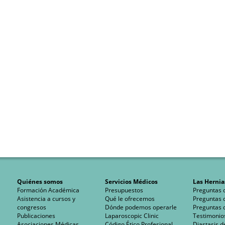
Quiénes somos
Servicios Médicos
Las Hernia
Formación Académica
Presupuestos
Preguntas 
Asistencia a cursos y
Qué le ofrecemos
Preguntas 
congresos
Dónde podemos operarle
Preguntas 
Publicaciones
Laparoscopic Clinic
Testimonio
Asociaciones Médicas
Código Ético Profesional
Diastasis d