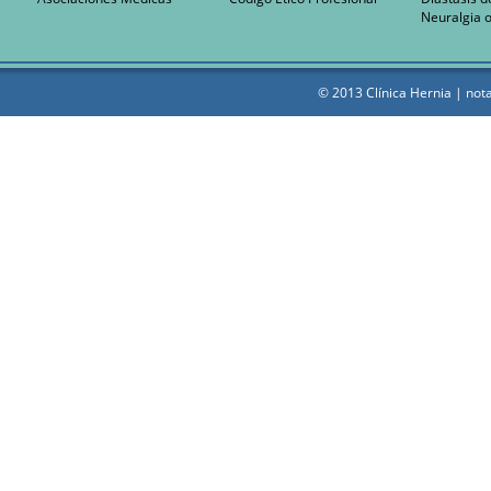
Neuralgia o
© 2013 Clínica Hernia |
nota