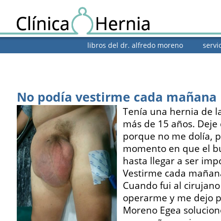
libros del dr. alfredo moreno
servi
No podía vestirme cada mañana
Tenía una hernia de l
más de 15 años. Deje 
porque no me dolía, p
momento en que el bu
hasta llegar a ser imp
Vestirme cada mañana 
Cuando fui al cirujano
operarme y me dejo pe
Moreno Egea solucion