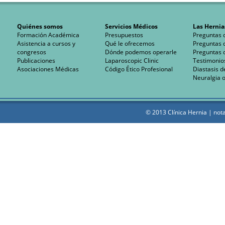
Quiénes somos
Servicios Médicos
Las Hernia
Formación Académica
Presupuestos
Preguntas 
Asistencia a cursos y
Qué le ofrecemos
Preguntas 
congresos
Dónde podemos operarle
Preguntas 
Publicaciones
Laparoscopic Clinic
Testimonio
Asociaciones Médicas
Código Ético Profesional
Diastasis d
Neuralgia o
© 2013 Clínica Hernia |
nota