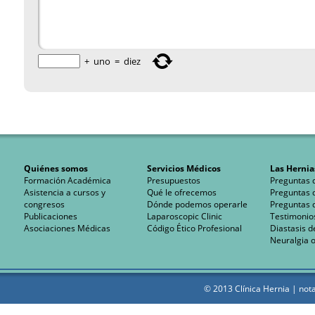
+
uno
=
diez
Quiénes somos
Servicios Médicos
Las Hernia
Formación Académica
Presupuestos
Preguntas 
Asistencia a cursos y
Qué le ofrecemos
Preguntas 
congresos
Dónde podemos operarle
Preguntas 
Publicaciones
Laparoscopic Clinic
Testimonio
Asociaciones Médicas
Código Ético Profesional
Diastasis d
Neuralgia o
© 2013 Clínica Hernia |
nota