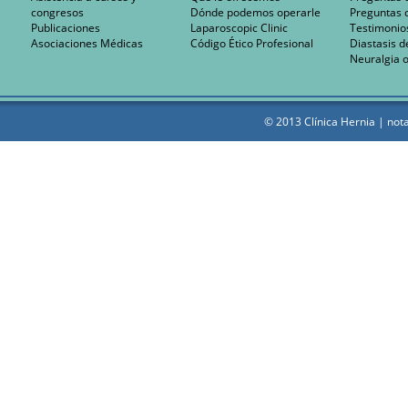
congresos
Dónde podemos operarle
Preguntas 
Publicaciones
Laparoscopic Clinic
Testimonio
Asociaciones Médicas
Código Ético Profesional
Diastasis d
Neuralgia o
© 2013 Clínica Hernia |
nota