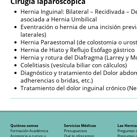
Cirugía laparoscópica
Hernia Inguinal: Bilateral – Recidivada – D
asociada a Hernia Umbilical
Eventración o hernia de una incisión previ
laterales)
Hernia Paraestomal (de colostomia o uros
Hernia de Hiato y Reflujo Esófago gástrico
Hernia y rotura del Diafragma (Larrey y M
Colelitiasis (vesícula biliar con cálculos)
Diagnóstico y tratamiento del Dolor abdomi
adherencias o bridas, etc.)
Tratamiento del dolor inguinal crónico (N
Quiénes somos
Servicios Médicos
Las Hernia
Formación Académica
Presupuestos
Preguntas 
Asistencia a cursos y
Qué le ofrecemos
Preguntas 