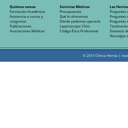
Quiénes somos
Servicios Médicos
Las Hernia
Formación Académica
Presupuestos
Preguntas 
Asistencia a cursos y
Qué le ofrecemos
Preguntas 
congresos
Dónde podemos operarle
Preguntas 
Publicaciones
Laparoscopic Clinic
Testimonio
Asociaciones Médicas
Código Ético Profesional
Diastasis d
Neuralgia o
© 2013 Clínica Hernia |
nota