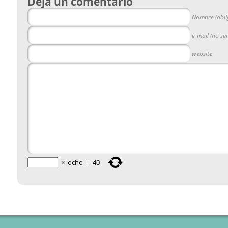
Deja un comentario
Nombre (obli
e-mail (no se
website
×
ocho
=
40