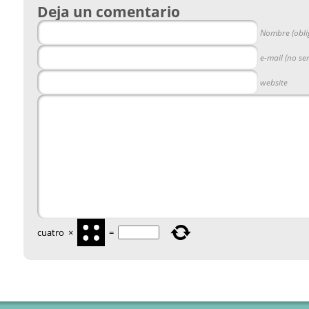
Deja un comentario
Nombre (obli
e-mail (no se
website
cuatro
×
=