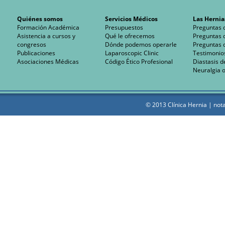
Quiénes somos
Servicios Médicos
Las Hernia
Formación Académica
Presupuestos
Preguntas 
Asistencia a cursos y
Qué le ofrecemos
Preguntas 
congresos
Dónde podemos operarle
Preguntas 
Publicaciones
Laparoscopic Clinic
Testimonio
Asociaciones Médicas
Código Ético Profesional
Diastasis d
Neuralgia o
© 2013 Clínica Hernia |
nota