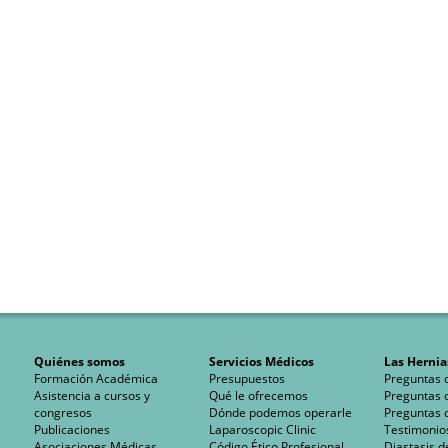
Quiénes somos
Servicios Médicos
Las Hernia
Formación Académica
Presupuestos
Preguntas 
Asistencia a cursos y
Qué le ofrecemos
Preguntas 
congresos
Dónde podemos operarle
Preguntas 
Publicaciones
Laparoscopic Clinic
Testimonio
Asociaciones Médicas
Código Ético Profesional
Diastasis d