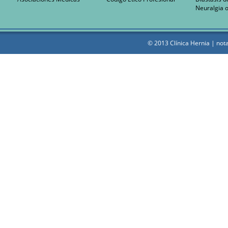
Neuralgia o
© 2013 Clínica Hernia |
nota