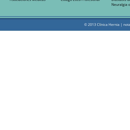
Neuralgia o
© 2013 Clínica Hernia |
nota