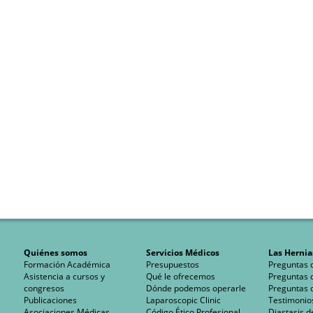
Quiénes somos
Servicios Médicos
Las Hernia
Formación Académica
Presupuestos
Preguntas 
Asistencia a cursos y
Qué le ofrecemos
Preguntas 
congresos
Dónde podemos operarle
Preguntas 
Publicaciones
Laparoscopic Clinic
Testimonio
Asociaciones Médicas
Código Ético Profesional
Diastasis d