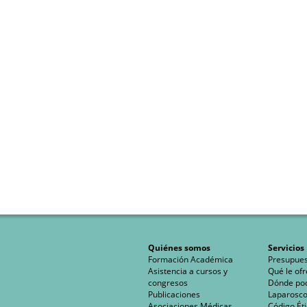
Quiénes somos
Servicios
Formación Académica
Presupues
Asistencia a cursos y
Qué le of
congresos
Dónde po
Publicaciones
Laparoscop
Asociaciones Médicas
Código Éti