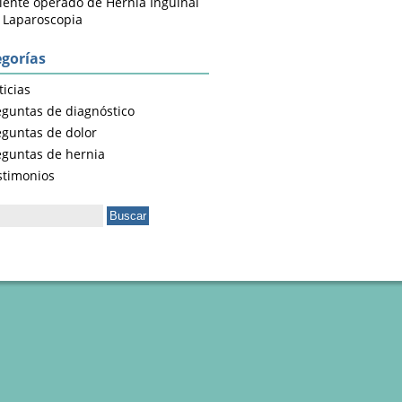
iente operado de Hernia Inguinal
 Laparoscopia
gorías
icias
eguntas de diagnóstico
eguntas de dolor
eguntas de hernia
stimonios
ar: