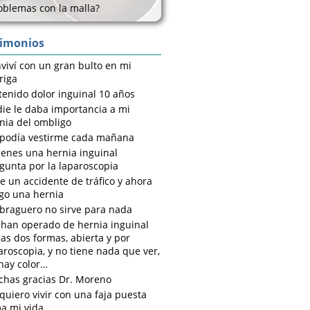
oblemas con la malla?
timonios
viví con un gran bulto en mi
riga
tenido dolor inguinal 10 años
ie le daba importancia a mi
nia del ombligo
podía vestirme cada mañana
tienes una hernia inguinal
gunta por la laparoscopia
e un accidente de tráfico y ahora
go una hernia
braguero no sirve para nada
han operado de hernia inguinal
las dos formas, abierta y por
aroscopia, y no tiene nada que ver,
hay color…
has gracias Dr. Moreno
quiero vivir con una faja puesta
a mi vida