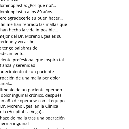
ominoplastia: ¿Por que no?…
ominoplastia a los 80 años
ero agradecerle su buen hacer…
 fin me han retirado las mallas que
han hecho la vida imposible…
mejor del Dr. Moreno Egea es su
ceridad y vocación
o tengo palabras de
adecimiento…
elente profesional que inspira tal
fianza y serenidad
adecimiento de un paciente
irpación de una malla por dolor
uinal…
timonio de un paciente operado
 dolor inguinal crónico, después
un año de operarse con el equipo
 Dr. Moreno Egea, en la Clínica
nia (Hospital La Vega)…
hazo de malla tras una operación
hernia inguinal