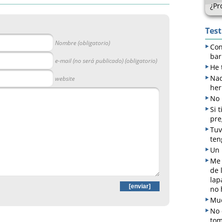
¿Pr
Tes
Nombre (obligatorio)
Con
bar
e-mail (no será publicado) (obligatorio)
He 
Nad
website
her
No 
Si 
pre
Tuv
ten
Un 
Me 
de 
lap
no 
Muc
No 
tom