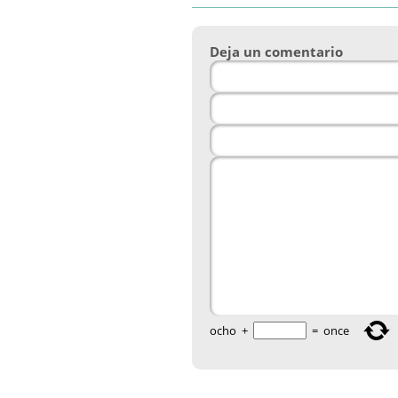
Deja un comentario
ocho
+
=
once