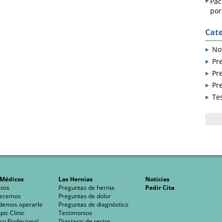
Pac
por
Cate
Not
Pr
Pr
Pr
Te
Busc
 Médicos
Las Hernias
Noticias
tos
Preguntas de hernia
Pedir Cita
recemos
Preguntas de dolor
demos operarle
Preguntas de diagnóstico
ic Clinic
Testimonios
co Profesional
Diastasis de rectos