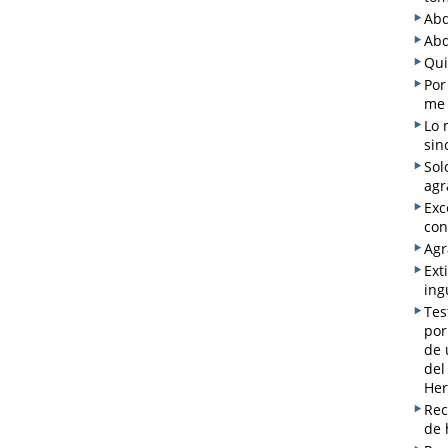
Abd
Abd
Qui
Por
me 
Lo 
sin
Sol
agr
Exc
con
Agr
Ext
ing
Tes
por
de 
del
Her
Rec
de 