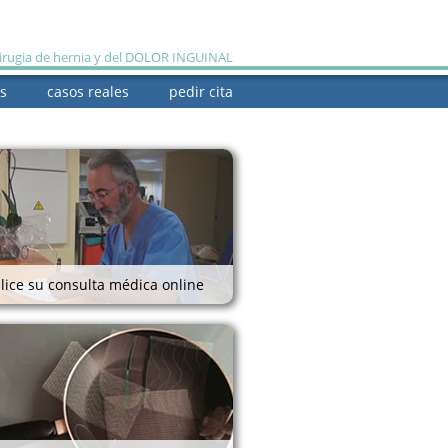
cirugia de hernia y del DOLOR INGUINAL
s
casos reales
pedir cita
quiénes somos
lice su consulta médica online