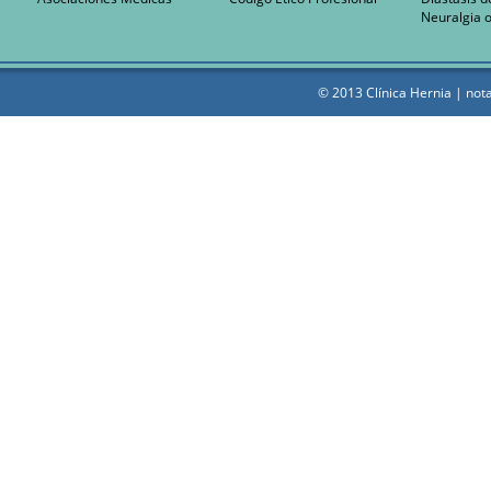
Neuralgia o
© 2013 Clínica Hernia |
nota