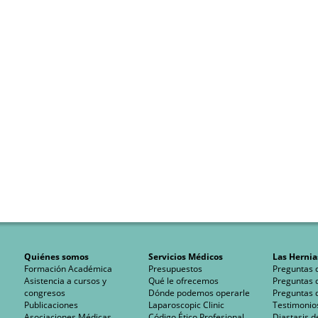
Quiénes somos
Servicios Médicos
Las Hernia
Formación Académica
Presupuestos
Preguntas 
Asistencia a cursos y
Qué le ofrecemos
Preguntas 
congresos
Dónde podemos operarle
Preguntas 
Publicaciones
Laparoscopic Clinic
Testimonio
Asociaciones Médicas
Código Ético Profesional
Diastasis d