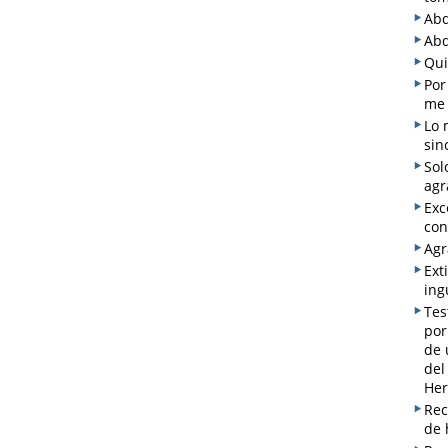
Abd
Abd
Qui
Por
me 
Lo 
sin
Sol
agr
Exc
con
Agr
Ext
ing
Tes
por
de 
del
Her
Rec
de 