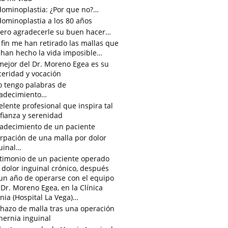
ominoplastia: ¿Por que no?…
ominoplastia a los 80 años
ero agradecerle su buen hacer…
 fin me han retirado las mallas que
han hecho la vida imposible…
mejor del Dr. Moreno Egea es su
ceridad y vocación
o tengo palabras de
adecimiento…
elente profesional que inspira tal
fianza y serenidad
adecimiento de un paciente
irpación de una malla por dolor
uinal…
timonio de un paciente operado
 dolor inguinal crónico, después
un año de operarse con el equipo
 Dr. Moreno Egea, en la Clínica
nia (Hospital La Vega)…
hazo de malla tras una operación
hernia inguinal