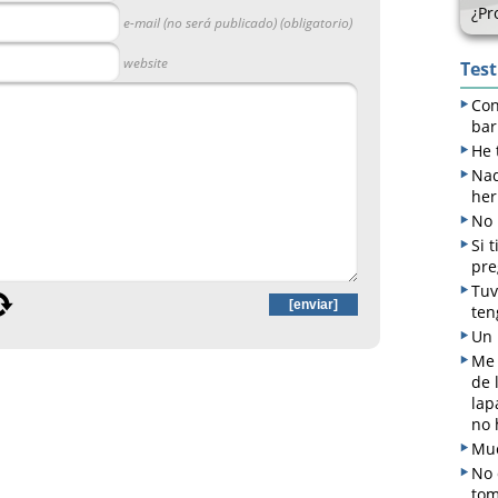
¿Pr
e-mail (no será publicado) (obligatorio)
website
Tes
Con
bar
He 
Nad
her
No 
Si 
pre
Tuv
ten
Un 
Me 
de 
lap
no 
Muc
No 
tom