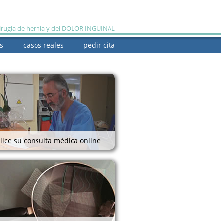
cirugia de hernia y del DOLOR INGUINAL
s
casos reales
pedir cita
quiénes somos
lice su consulta médica online