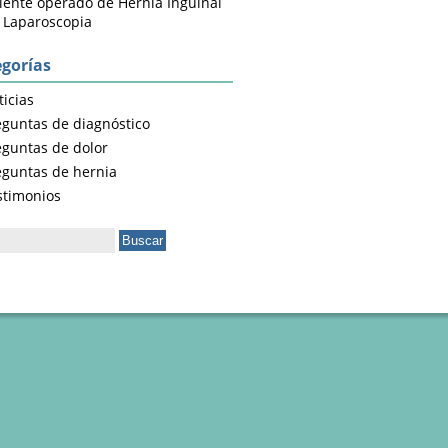
iente operado de Hernia Inguinal
 Laparoscopia
gorías
icias
eguntas de diagnóstico
eguntas de dolor
eguntas de hernia
stimonios
ar: