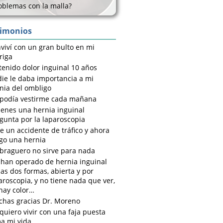
oblemas con la malla?
timonios
viví con un gran bulto en mi
riga
tenido dolor inguinal 10 años
ie le daba importancia a mi
nia del ombligo
podía vestirme cada mañana
tienes una hernia inguinal
gunta por la laparoscopia
e un accidente de tráfico y ahora
go una hernia
braguero no sirve para nada
han operado de hernia inguinal
las dos formas, abierta y por
aroscopia, y no tiene nada que ver,
hay color…
has gracias Dr. Moreno
quiero vivir con una faja puesta
a mi vida