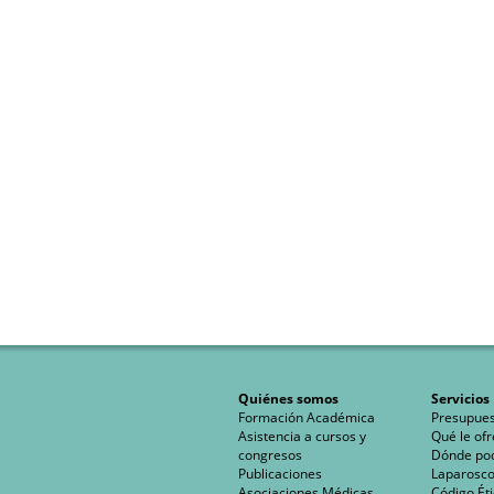
Quiénes somos
Servicios
Formación Académica
Presupues
Asistencia a cursos y
Qué le of
congresos
Dónde po
Publicaciones
Laparoscop
Asociaciones Médicas
Código Éti