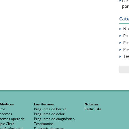
Pac
por
Cate
Not
Pr
Pr
Pr
Te
Busc
 Médicos
Las Hernias
Noticias
tos
Preguntas de hernia
Pedir Cita
recemos
Preguntas de dolor
demos operarle
Preguntas de diagnóstico
ic Clinic
Testimonios
co Profesional
Diastasis de rectos