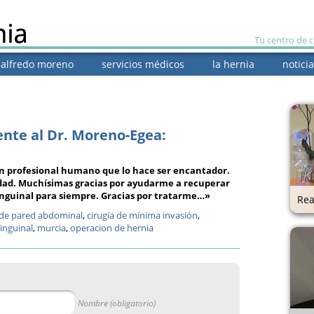
Tu centro de 
. alfredo moreno
servicios médicos
la hernia
noticia
nte al Dr. Moreno-Egea:
n profesional humano que lo hace ser encantador.
ad. Muchísimas gracias por ayudarme a recuperar
 inguinal para siempre. Gracias por tratarme…»
Rea
 de pared abdominal
,
cirugía de mínima invasión
,
inguinal
,
murcia
,
operacion de hernia
Nombre (obligatorio)