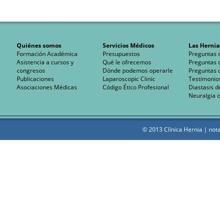
Quiénes somos
Servicios Médicos
Las Hernia
Formación Académica
Presupuestos
Preguntas 
Asistencia a cursos y
Qué le ofrecemos
Preguntas 
congresos
Dónde podemos operarle
Preguntas 
Publicaciones
Laparoscopic Clinic
Testimonio
Asociaciones Médicas
Código Ético Profesional
Diastasis d
Neuralgia o
© 2013 Clínica Hernia |
nota