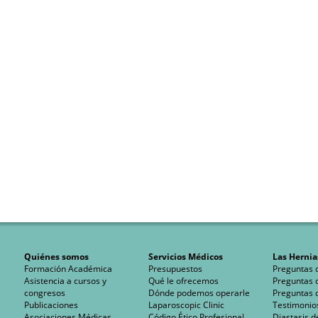
Quiénes somos
Servicios Médicos
Las Hernia
Formación Académica
Presupuestos
Preguntas 
Asistencia a cursos y
Qué le ofrecemos
Preguntas 
congresos
Dónde podemos operarle
Preguntas 
Publicaciones
Laparoscopic Clinic
Testimonio
Asociaciones Médicas
Código Ético Profesional
Diastasis d