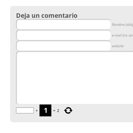
Deja un comentario
Nombre (obli
e-mail (no se
website
+
=
2