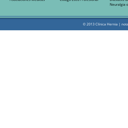
Neuralgia o
© 2013 Clínica Hernia |
nota