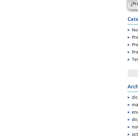
¿Pr
Cate
Not
Pr
Pr
Pr
Te
Busc
Arch
di
ma
en
di
no
oc