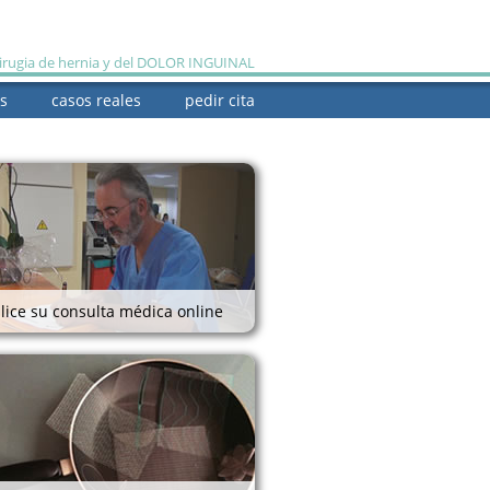
cirugia de hernia y del DOLOR INGUINAL
s
casos reales
pedir cita
quiénes somos
lice su consulta médica online