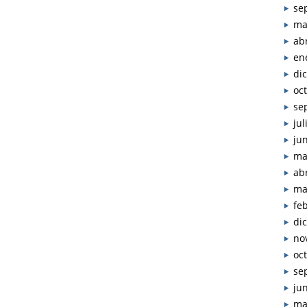
se
ma
abr
en
di
oc
se
jul
ju
ma
abr
ma
fe
di
no
oc
se
ju
ma