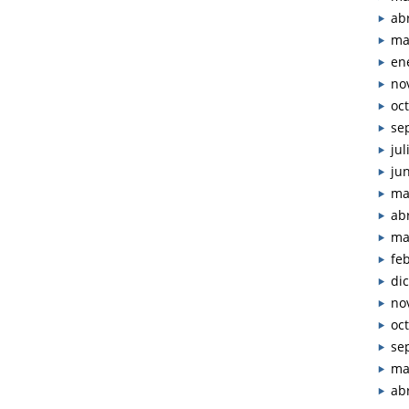
abr
ma
en
no
oc
se
jul
ju
ma
abr
ma
fe
di
no
oc
se
ma
abr