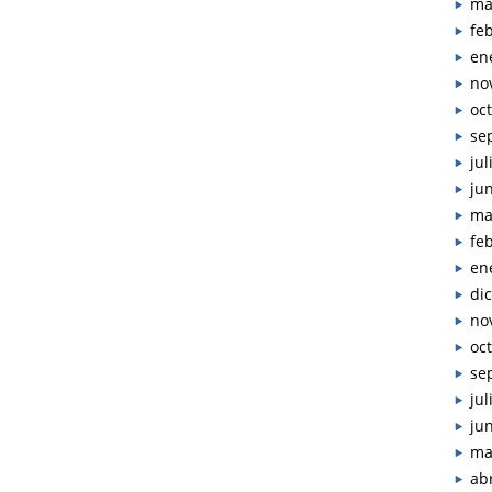
ma
fe
en
no
oc
se
jul
ju
ma
fe
en
di
no
oc
se
jul
ju
ma
abr