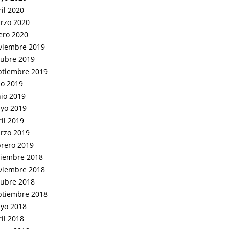
il 2020
rzo 2020
ero 2020
viembre 2019
tubre 2019
ptiembre 2019
io 2019
nio 2019
yo 2019
il 2019
rzo 2019
brero 2019
ciembre 2018
viembre 2018
tubre 2018
ptiembre 2018
yo 2018
il 2018