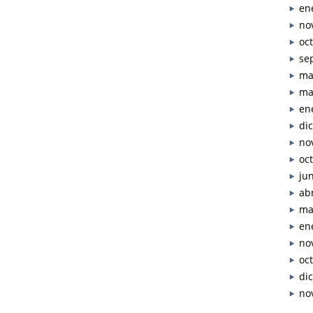
en
no
oc
se
ma
ma
en
di
no
oc
ju
abr
ma
en
no
oc
di
no