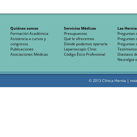
Quiénes somos
Servicios Médicos
Las Hernia
Formación Académica
Presupuestos
Preguntas 
Asistencia a cursos y
Qué le ofrecemos
Preguntas 
congresos
Dónde podemos operarle
Preguntas 
Publicaciones
Laparoscopic Clinic
Testimonio
Asociaciones Médicas
Código Ético Profesional
Diastasis d
Neuralgia o
© 2013 Clínica Hernia |
nota