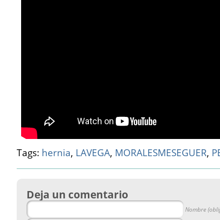
Tags:
hernia
,
LAVEGA
,
MORALESMESEGUER
,
P
Deja un comentario
Nombre (obli