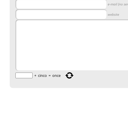
e-mail (no se
website
+
cinco
=
once