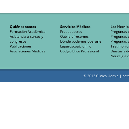
Quiénes somos
Servicios Médicos
Las Hernia
Formación Académica
Presupuestos
Preguntas 
Asistencia a cursos y
Qué le ofrecemos
Preguntas 
congresos
Dónde podemos operarle
Preguntas 
Publicaciones
Laparoscopic Clinic
Testimonio
Asociaciones Médicas
Código Ético Profesional
Diastasis d
Neuralgia o
© 2013 Clínica Hernia |
nota