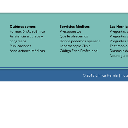
Quiénes somos
Servicios Médicos
Las Hernia
Formación Académica
Presupuestos
Preguntas 
Asistencia a cursos y
Qué le ofrecemos
Preguntas 
congresos
Dónde podemos operarle
Preguntas 
Publicaciones
Laparoscopic Clinic
Testimonio
Asociaciones Médicas
Código Ético Profesional
Diastasis d
Neuralgia o
© 2013 Clínica Hernia |
nota