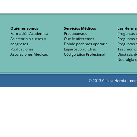
Quiénes somos
Servicios Médicos
Las Hernia
Formación Académica
Presupuestos
Preguntas 
Asistencia a cursos y
Qué le ofrecemos
Preguntas 
congresos
Dónde podemos operarle
Preguntas 
Publicaciones
Laparoscopic Clinic
Testimonio
Asociaciones Médicas
Código Ético Profesional
Diastasis d
Neuralgia o
© 2013 Clínica Hernia |
nota