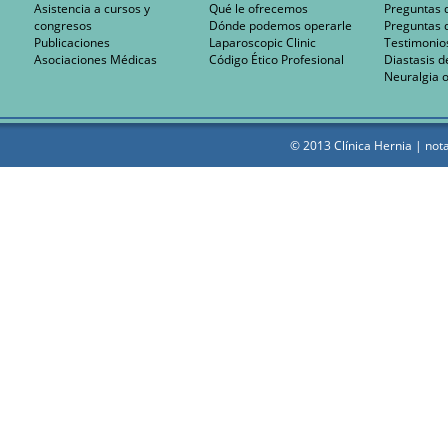
Asistencia a cursos y
Qué le ofrecemos
Preguntas 
congresos
Dónde podemos operarle
Preguntas 
Publicaciones
Laparoscopic Clinic
Testimonio
Asociaciones Médicas
Código Ético Profesional
Diastasis d
Neuralgia o
© 2013 Clínica Hernia |
nota