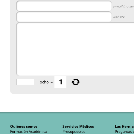
e-mail (no se
website
−
ocho
=
Quiénes somos
Servicios Médicos
Las Hernia
Formación Académica
Presupuestos
Preguntas 