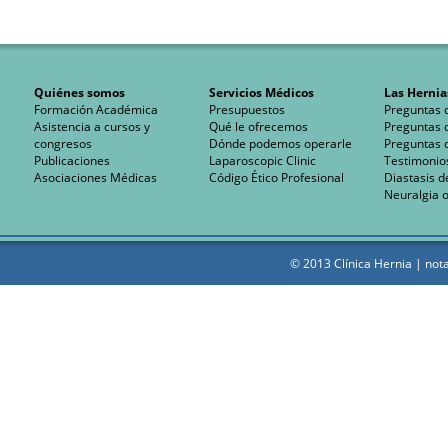
Quiénes somos
Servicios Médicos
Las Hernia
Formación Académica
Presupuestos
Preguntas 
Asistencia a cursos y
Qué le ofrecemos
Preguntas 
congresos
Dónde podemos operarle
Preguntas 
Publicaciones
Laparoscopic Clinic
Testimonio
Asociaciones Médicas
Código Ético Profesional
Diastasis d
Neuralgia o
© 2013 Clínica Hernia |
nota