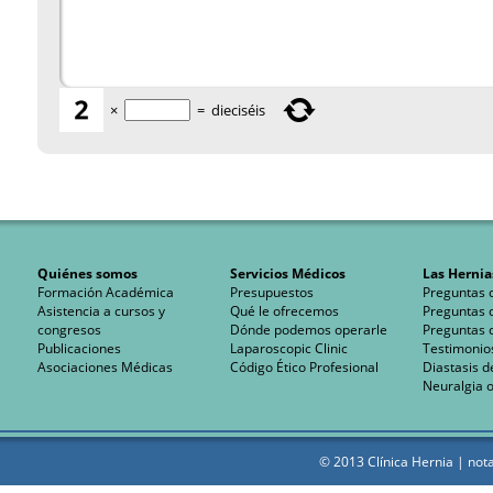
×
=
dieciséis
Quiénes somos
Servicios Médicos
Las Hernia
Formación Académica
Presupuestos
Preguntas 
Asistencia a cursos y
Qué le ofrecemos
Preguntas 
congresos
Dónde podemos operarle
Preguntas 
Publicaciones
Laparoscopic Clinic
Testimonio
Asociaciones Médicas
Código Ético Profesional
Diastasis d
Neuralgia o
© 2013 Clínica Hernia |
nota