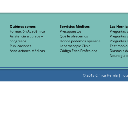
Quiénes somos
Servicios Médicos
Las Hernia
Formación Académica
Presupuestos
Preguntas 
Asistencia a cursos y
Qué le ofrecemos
Preguntas 
congresos
Dónde podemos operarle
Preguntas 
Publicaciones
Laparoscopic Clinic
Testimonio
Asociaciones Médicas
Código Ético Profesional
Diastasis d
Neuralgia o
© 2013 Clínica Hernia |
nota