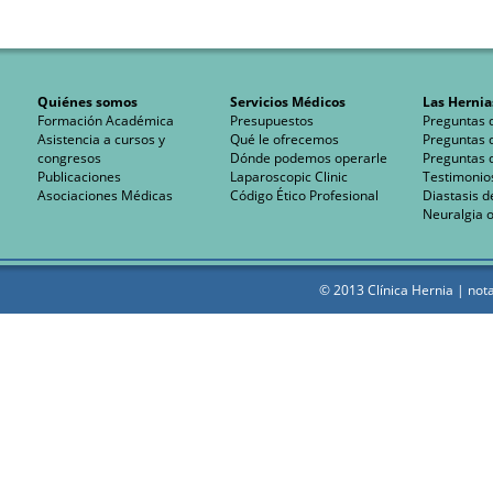
Quiénes somos
Servicios Médicos
Las Hernia
Formación Académica
Presupuestos
Preguntas 
Asistencia a cursos y
Qué le ofrecemos
Preguntas 
congresos
Dónde podemos operarle
Preguntas 
Publicaciones
Laparoscopic Clinic
Testimonio
Asociaciones Médicas
Código Ético Profesional
Diastasis d
Neuralgia o
© 2013 Clínica Hernia |
nota