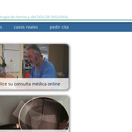
cirugia de hernia y del DOLOR INGUINAL
s
casos reales
pedir cita
quiénes somos
lice su consulta médica online