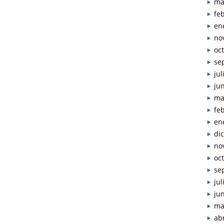
ma
fe
en
no
oc
se
jul
ju
ma
fe
en
di
no
oc
se
jul
ju
ma
abr