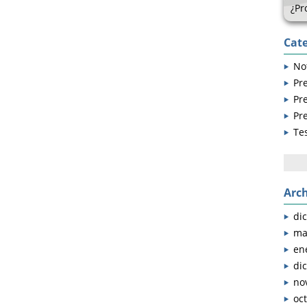
¿Pr
Cate
Not
Pr
Pr
Pr
Te
Busc
Arch
di
ma
en
di
no
oc