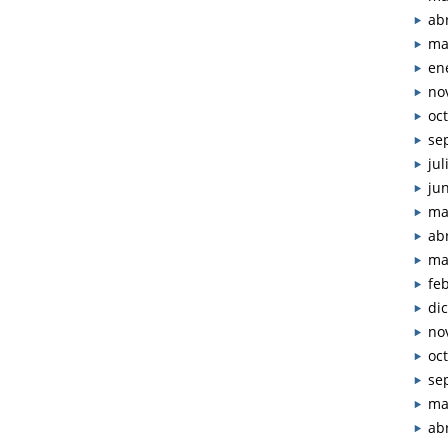
abr
ma
en
no
oc
se
jul
ju
ma
abr
ma
fe
di
no
oc
se
ma
abr