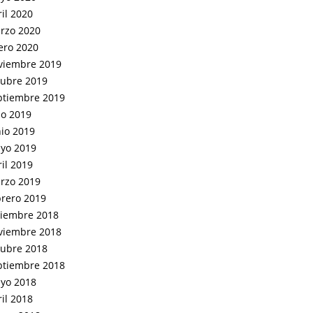
il 2020
rzo 2020
ero 2020
viembre 2019
tubre 2019
ptiembre 2019
io 2019
nio 2019
yo 2019
il 2019
rzo 2019
brero 2019
ciembre 2018
viembre 2018
tubre 2018
ptiembre 2018
yo 2018
il 2018