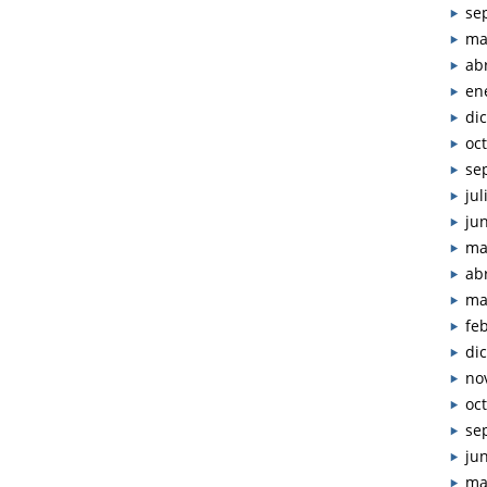
se
ma
abr
en
di
oc
se
jul
ju
ma
abr
ma
fe
di
no
oc
se
ju
ma