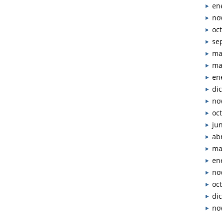
en
no
oc
se
ma
ma
en
di
no
oc
ju
abr
ma
en
no
oc
di
no