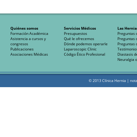
Quiénes somos
Servicios Médicos
Las Hernia
Formación Académica
Presupuestos
Preguntas 
Asistencia a cursos y
Qué le ofrecemos
Preguntas 
congresos
Dónde podemos operarle
Preguntas 
Publicaciones
Laparoscopic Clinic
Testimonio
Asociaciones Médicas
Código Ético Profesional
Diastasis d
Neuralgia o
© 2013 Clínica Hernia |
nota