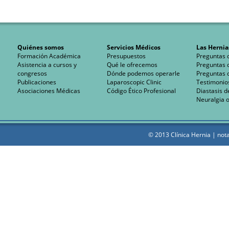
Quiénes somos
Servicios Médicos
Las Hernia
Formación Académica
Presupuestos
Preguntas 
Asistencia a cursos y
Qué le ofrecemos
Preguntas 
congresos
Dónde podemos operarle
Preguntas 
Publicaciones
Laparoscopic Clinic
Testimonio
Asociaciones Médicas
Código Ético Profesional
Diastasis d
Neuralgia o
© 2013 Clínica Hernia |
nota