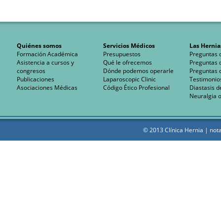
Quiénes somos
Servicios Médicos
Las Hernia
Formación Académica
Presupuestos
Preguntas 
Asistencia a cursos y
Qué le ofrecemos
Preguntas 
congresos
Dónde podemos operarle
Preguntas 
Publicaciones
Laparoscopic Clinic
Testimonio
Asociaciones Médicas
Código Ético Profesional
Diastasis d
Neuralgia o
© 2013 Clínica Hernia |
nota