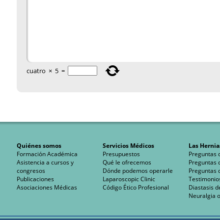
cuatro
×
5
=
Quiénes somos
Servicios Médicos
Las Hernia
Formación Académica
Presupuestos
Preguntas 
Asistencia a cursos y
Qué le ofrecemos
Preguntas 
congresos
Dónde podemos operarle
Preguntas 
Publicaciones
Laparoscopic Clinic
Testimonio
Asociaciones Médicas
Código Ético Profesional
Diastasis d
Neuralgia o