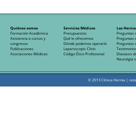
Quiénes somos
Servicios Médicos
Las Hernia
Formación Académica
Presupuestos
Preguntas 
Asistencia a cursos y
Qué le ofrecemos
Preguntas 
congresos
Dónde podemos operarle
Preguntas 
Publicaciones
Laparoscopic Clinic
Testimonio
Asociaciones Médicas
Código Ético Profesional
Diastasis d
Neuralgia o
© 2013 Clínica Hernia |
nota