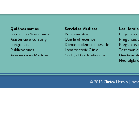
Quiénes somos
Servicios Médicos
Las Hernia
Formación Académica
Presupuestos
Preguntas 
Asistencia a cursos y
Qué le ofrecemos
Preguntas 
congresos
Dónde podemos operarle
Preguntas 
Publicaciones
Laparoscopic Clinic
Testimonio
Asociaciones Médicas
Código Ético Profesional
Diastasis d
Neuralgia o
© 2013 Clínica Hernia |
nota