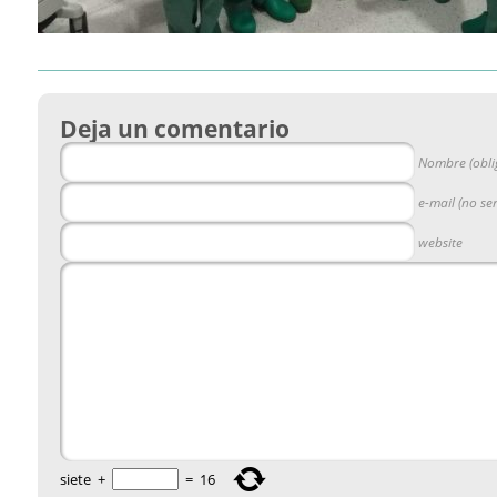
Deja un comentario
Nombre (obli
e-mail (no se
website
siete
+
=
16