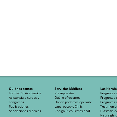
Quiénes somos
Servicios Médicos
Las Hernia
Formación Académica
Presupuestos
Preguntas 
Asistencia a cursos y
Qué le ofrecemos
Preguntas 
congresos
Dónde podemos operarle
Preguntas 
Publicaciones
Laparoscopic Clinic
Testimonio
Asociaciones Médicas
Código Ético Profesional
Diastasis d
Neuralgia o