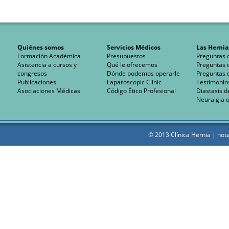
Quiénes somos
Servicios Médicos
Las Hernia
Formación Académica
Presupuestos
Preguntas 
Asistencia a cursos y
Qué le ofrecemos
Preguntas 
congresos
Dónde podemos operarle
Preguntas 
Publicaciones
Laparoscopic Clinic
Testimonio
Asociaciones Médicas
Código Ético Profesional
Diastasis d
Neuralgia o
© 2013 Clínica Hernia |
nota